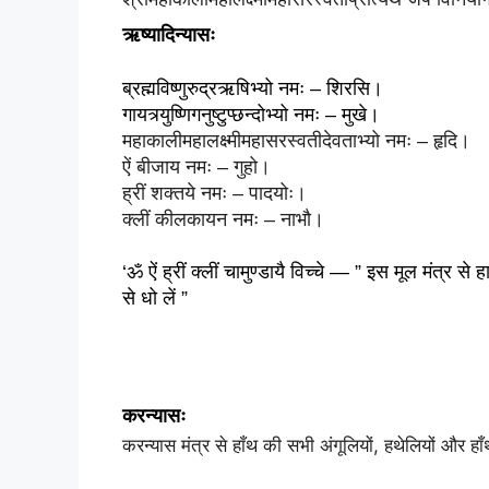
ऋष्यादिन्यासः
ब्रह्मविष्णुरुद्रऋषिभ्यो नमः – शिरसि।
गायत्र्युष्णिगनुष्टुप्छन्दोभ्यो नमः – मुखे।
महाकालीमहालक्ष्मीमहासरस्वतीदेवताभ्यो नमः – हृदि
।
ऐं
 बीजाय नमः – गुहो।
ह्रीं
 शक्तये नमः – पादयोः।
क्लीं कीलकायन नमः – नाभौ।
‘ॐ ऐं ह्रीं क्लीं चामुण्डायै विच्चे — ” इस मूल मंत्र से 
हा
से धो लें ”
करन्यासः
करन्यास मंत्र से हाँथ की सभी अंगूलियों, हथेलियों और हाँ