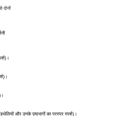
से दोनों 
्जनी
्पर्श)।
र्श)।
श)।
(हथेलियों 
और उनके पृष्ठभागों का परस्पर स्पर्श)।