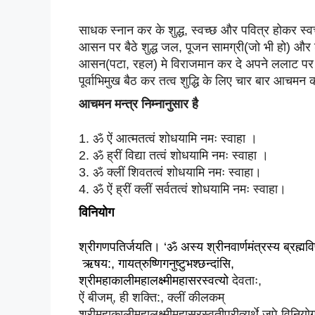
साधक स्नान कर के शुद्ध, स्वच्छ और पवित्र होकर स्वच
आसन पर बैठे शुद्ध जल, पूजन सामग्री(जो भी हो) और श्र
आसन(पटा, रहल) मे विराजमान कर दे अपने ललाट पर क
पूर्वाभिमुख बैठ कर तत्व शुद्धि के लिए चार बार आचमन
आचमन मन्त्र निम्नानुसार है
1. ॐ ऐं आत्मतत्वं शोधयामि नमः स्वाहा ।
2. ॐ ह्रीं विद्या तत्वं शोधयामि नमः स्वाहा ।
3. ॐ क्लीं शिवतत्वं शोधयामि नमः स्वाहा।
4. ॐ 
ऐं 
ह्रीं
क्लीं सर्वतत्वं शोधयामि नमः स्वाहा।
विनियोग
श्रीगणपतिर्जयति। ‘ॐ अस्य श्रीनवार्णमंत्रस्य ब्रह्मविष्
 ऋषय:, 
गायत्रुष्णिगनुष्टुभश्छन्दांसि, 
श्रीमहाकालीमहालक्ष्मीमहासरस्वत्यो 
देवताः, 
ऐं बीजम्, ही शक्ति:, क्लीं कीलकम् 
श्रीमहाकालीमहालक्ष्मीमहासरस्वतीप्रीत्यर्थे 
जपे विनियो